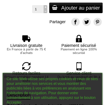
Ajouter au panier
Partager
Livraison gratuite
Paiement sécurisé
En France à partir de 75 €
Paiement en ligne 100%
d'achats
sécurisé
Retours faciles
Service client
Retours possibles pendant 14
Du lundi au vendredi de 9h à
Ce site Web utilise ses propres cookies et ceux de tiers
jours
18h
pour améliorer nos services et vous montrer des
publicités liées à vos préférences en analysant vos
habitudes de navigation. Pour donner votre
Description
consentement à son utilisation, appuyez sur le bouton
Accepter.