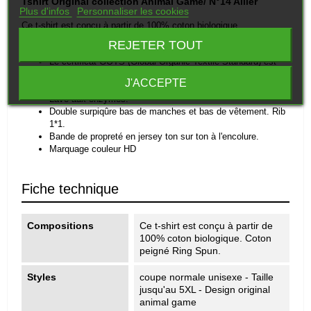
Tshirt Original collection Animal Game/ N°14 Ailier
Plus d'infos
Personnaliser les cookies
Ce
t-
shirt
est
conçu
à
partir
de
100%
coton
biologique.
REJETER TOUT
Coton
peigné
Ring
Spun.
Le
certificat
GOTS
(Global
Organic
Textile
Standard)
est
délivré
par
Ecocert
Greenlife.
J'ACCEPTE
Unisexe.
Coupe
straight.
Size
label
avec
logo
coton
bio.
Lavé
aux
enzymes.
Double
surpiqûre
bas
de
manches
et
bas
de
vêtement.
Rib
1*1.
Bande
de
propreté
en
jersey
ton
sur
ton
à
l'encolure.
Marquage couleur HD
Fiche technique
Compositions
Ce t-shirt est conçu à partir de
100% coton biologique. Coton
peigné Ring Spun.
Styles
coupe normale unisexe - Taille
jusqu'au 5XL - Design original
animal game