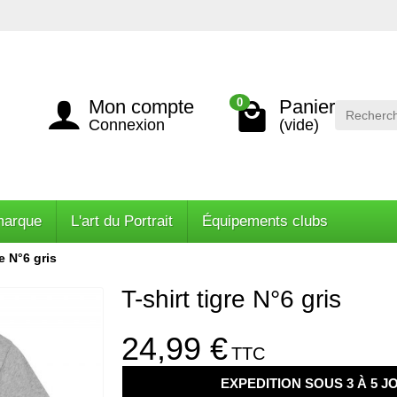
Mon compte
Panier
0
Connexion
(vide)
marque
L'art du Portrait
Équipements clubs
re N°6 gris
T-shirt tigre N°6 gris
24,99 €
TTC
EXPEDITION SOUS 3 À 5 J