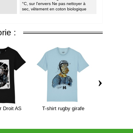
°C, sur l'envers Ne pas nettoyer à
sec, vêtement en coton biologique
rie :
›
er Droit AS
T-shirt rugby girafe
T-shirt rugby 