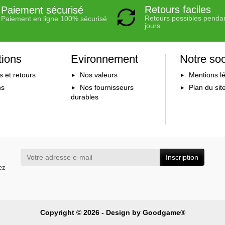
Retours faciles
Paiement sécurisé
Retours possibles penda
Paiement en ligne 100% sécurisé
jours
tions
Evironnement
Notre soc
s et retours
Nos valeurs
Mentions l
ns
Nos fournisseurs
Plan du sit
durables
Inscription
ez
Copyright © 2026 - Design by
Goodgame®