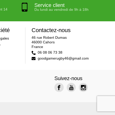
Service client
nt 14
Du lundi au vendredi de 9h à 18h
iété
Contactez-nous
46 rue Robert Dumas
égales
46000 Cahors
e
France
06 08 06 73 38
goodgamerugby46@gmail.com
Suivez-nous