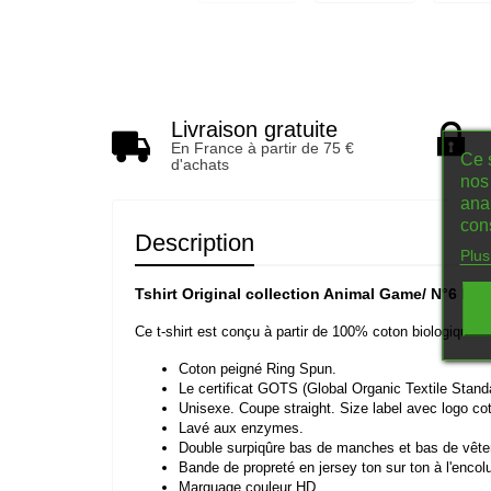
Livraison gratuite
En France à partir de 75 €
Ce s
d'achats
nos 
ana
con
Description
Plus
Tshirt Original collection Animal Game/ N°6 le 
Ce
t-
shirt
est
conçu
à
partir
de
100%
coton
biologique. 
Coton
peigné
Ring
Spun.
Le
certificat
GOTS
(Global
Organic
Textile
Stand
Unisexe.
Coupe
straight.
Size
label
avec
logo
co
Lavé
aux
enzymes.
Double
surpiqûre
bas
de
manches
et
bas
de
vêt
Bande
de
propreté
en
jersey
ton
sur
ton
à
l'encol
Marquage couleur HD