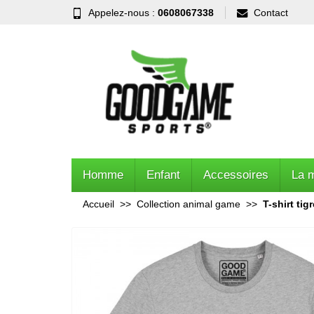
Appelez-nous :
0608067338
Contact
Homme
Enfant
Accessoires
La 
Accueil
Collection animal game
T-shirt tig