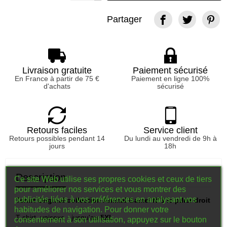
Partager
Livraison gratuite
Paiement sécurisé
En France à partir de 75 €
Paiement en ligne 100%
d'achats
sécurisé
Retours faciles
Service client
Retours possibles pendant 14
Du lundi au vendredi de 9h à
jours
18h
Description
Ce site Web utilise ses propres cookies et ceux de tiers
pour améliorer nos services et vous montrer des
publicités liées à vos préférences en analysant vos
Tshirt Original collection Animal Game/ N°3 le pilier droit
habitudes de navigation. Pour donner votre
T-shirt unisexe - jusqu'au
5XL
consentement à son utilisation, appuyez sur le bouton