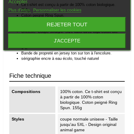
Accepter.
Ce
t-
shirt
est
conçu
à
partir
de
100%
coton
biologique.
Plus d'infos
Personnaliser les cookies
155g
Coton
peigné
Ring
Spun.
Le
certificat
GOTS
(Global
Organic
Textile
Standard)
est
REJETER TOUT
délivré
par
Ecocert
Greenlife.
Unisexe.
Coupe
straight.
Size
label
avec
logo
coton
bio.
Lavé
aux
enzymes.
J'ACCEPTE
Double
surpiqûre
bas
de
manches
et
bas
de
vêtement.
Rib
1*1.
Bande
de
propreté
en
jersey
ton
sur
ton
à
l'encolure.
sérigraphie encre à eau écolo, touché naturel
Fiche technique
Compositions
100% coton. Ce t-shirt est conçu
à partir de 100% coton
biologique. Coton peigné Ring
Spun. 155g
Styles
coupe normale unisexe - Taille
jusqu'au 5XL - Design original
animal game