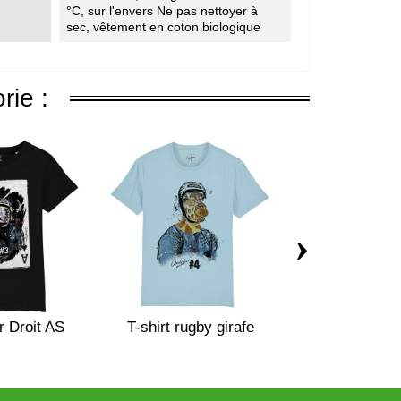
°C, sur l'envers Ne pas nettoyer à
sec, vêtement en coton biologique
rie :
›
er Droit AS
T-shirt rugby girafe
T-shirt rugby 