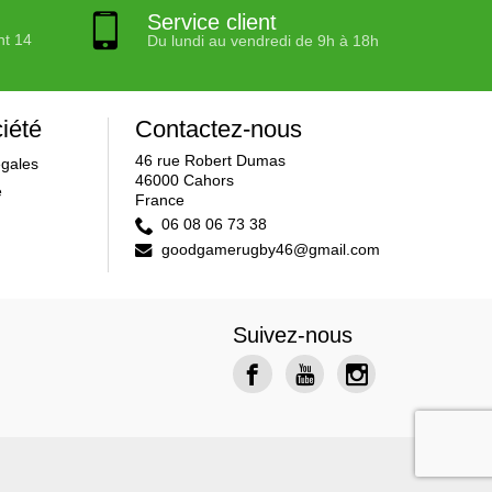
Service client
nt 14
Du lundi au vendredi de 9h à 18h
iété
Contactez-nous
46 rue Robert Dumas
égales
46000 Cahors
e
France
06 08 06 73 38
goodgamerugby46@gmail.com
Suivez-nous