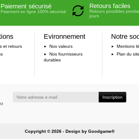
Retours faciles
Paiement sécurisé
Retours possibles penda
Paiement en ligne 100% sécurisé
jours
tions
Evironnement
Notre soc
s et retours
Nos valeurs
Mentions l
ns
Nos fournisseurs
Plan du sit
durables
Inscription
ez
Copyright © 2026 - Design by
Goodgame®