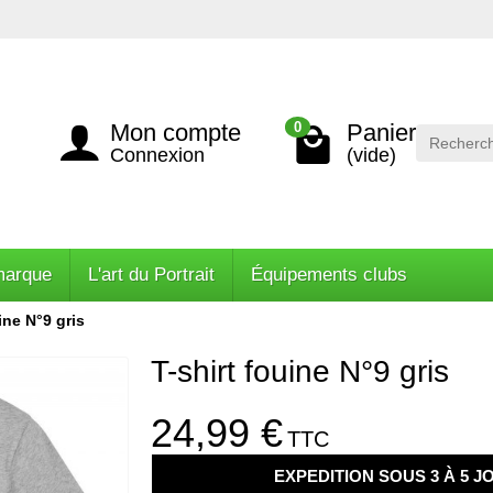
Mon compte
Panier
0
Connexion
(vide)
marque
L'art du Portrait
Équipements clubs
ine N°9 gris
T-shirt fouine N°9 gris
24,99 €
TTC
EXPEDITION SOUS 3 À 5 J