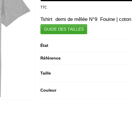
TTC
Tshirt demi de mêlée N°9 Fouine | coton 
GUIDE DES TAILLES
État
Référence
Taille
Couleur