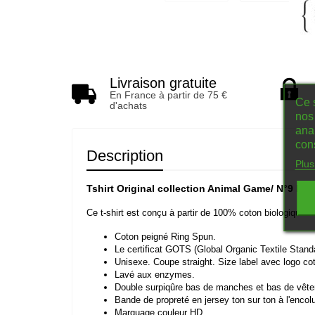
Livraison gratuite
En France à partir de 75 €
Ce s
d'achats
nos 
ana
con
Description
Plus
Tshirt Original collection Animal Game/ N°9 le d
Ce
t-
shirt
est
conçu
à
partir
de
100%
coton
biologique.
Coton
peigné
Ring
Spun.
Le
certificat
GOTS
(Global
Organic
Textile
Stand
Unisexe.
Coupe
straight.
Size
label
avec
logo
co
Lavé
aux
enzymes.
Double
surpiqûre
bas
de
manches
et
bas
de
vêt
Bande
de
propreté
en
jersey
ton
sur
ton
à
l'encol
Marquage couleur HD