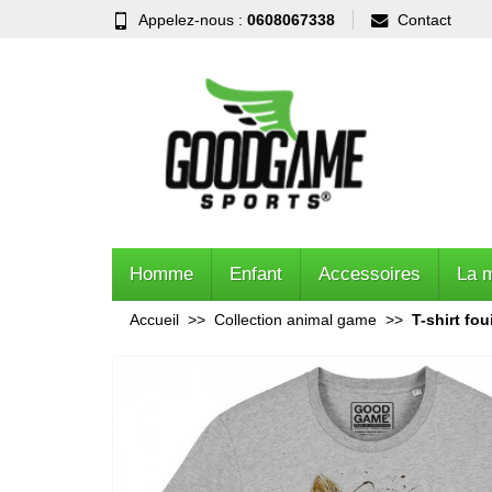
Appelez-nous :
0608067338
Contact
Homme
Enfant
Accessoires
La 
Accueil
Collection animal game
T-shirt fou