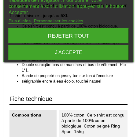
habitudes de navigation. Pour donner votre
Tshirt Original collection Animal Game/ N°2 le Talonneur
consentement à son utilisation, appuyez sur le bouton
Accepter.
T-shirt unisexe - jusqu'au
5XL
Plus d'infos
Personnaliser les cookies
Ce
t-
shirt
est
conçu
à
partir
de
100%
coton
biologique.
155g
REJETER TOUT
Coton
peigné
Ring
Spun.
Le
certificat
GOTS
(Global
Organic
Textile
Standard)
est
délivré
par
Ecocert
Greenlife.
J'ACCEPTE
Unisexe.
Coupe
straight.
Size
label
avec
logo
coton
bio.
Lavé
aux
enzymes.
Double
surpiqûre
bas
de
manches
et
bas
de
vêtement.
Rib
1*1.
Bande
de
propreté
en
jersey
ton
sur
ton
à
l'encolure.
sérigraphie encre à eau écolo, touché naturel
Fiche technique
Compositions
100% coton. Ce t-shirt est conçu
à partir de 100% coton
biologique. Coton peigné Ring
Spun. 155g