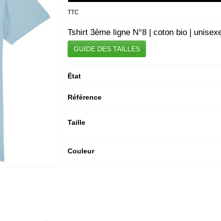
TTC
Tshirt 3ème ligne N°8 | coton bio | unisex
GUIDE DES TAILLES
État
Référence
Taille
Couleur