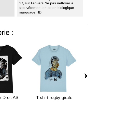
°C, sur l'envers Ne pas nettoyer à
sec, vêtement en coton biologique
marquage HD
rie :
›
er Droit AS
T-shirt rugby girafe
T-shirt rugby 