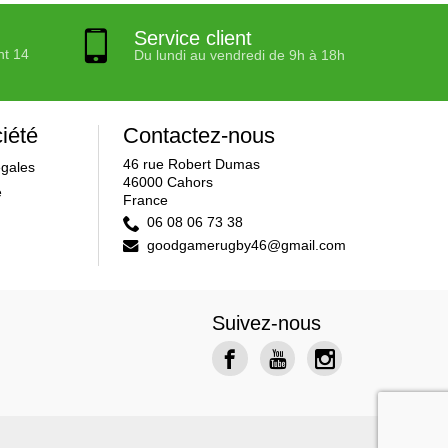
Service client
nt 14
Du lundi au vendredi de 9h à 18h
iété
Contactez-nous
46 rue Robert Dumas
égales
46000 Cahors
e
France
06 08 06 73 38
goodgamerugby46@gmail.com
Suivez-nous