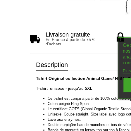
Livraison gratuite
En France à partir de 75 €
d'achats
Ce s
nos 
ana
con
Description
Plus
Tshirt Original collection Animal Game/ N°8 le 
T-shirt unisexe - jusqu'au
5XL
Ce
t-
shirt
est
conçu
à
partir
de
100%
coton
biolo
Coton
peigné
Ring
Spun.
Le
certificat
GOTS
(Global
Organic
Textile
Stand
Unisexe.
Coupe
straight.
Size
label
avec
logo
co
Lavé
aux
enzymes.
Double
surpiqûre
bas
de
manches
et
bas
de
vêt
Bande
de
propreté
en
jersey
ton
sur
ton
à
l'encol