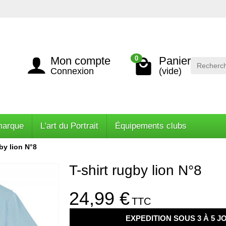
Mon compte
Panier
0
Connexion
(vide)
marque
L'art du Portrait
Équipements clubs
by lion N°8
T-shirt rugby lion N°8
24,99 €
TTC
EXPEDITION SOUS 3 À 5 J