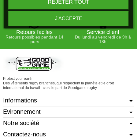
En France à partir de 75 €
Paiement en ligne 100%
REJETER TOUT
d'achats
sécurisé
J'ACCEPTE
Retours faciles
Service client
Retours possibles pendant 14
Du lundi au vendredi de 9h à
jours
18h
Protect your earth
Des vêtements rugby branchés, qui respectent la planète et le droit
international du travail : c’est le pari de Goodgame rugby.
Informations
Evironnement
Notre société
Contactez-nous