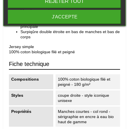
REJETER TOUT
Tshirt graphique esprit Goodgame® , une créativité unique
sur des vêtements durables!!
Manches montées
Col en côte 1x1
J'ACCEPTE
Bande de propreté intérieur col dans la matière
principale
Surpiqûre double étroite en bas de manches et bas de
corps
Jersey simple
100% coton biologique filé et peigné
Fiche technique
Compositions
100% coton biologique filé et
peigné - 180 g/m²
Styles
coupe droite - style iconique
unisexe
Propriétés
Manches courtes - col rond -
sérigraphie en encre à eau bio
haut de gamme