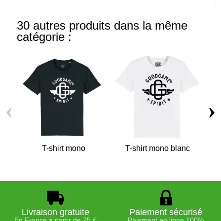
30 autres produits dans la même
catégorie :
‹
›
T-shirt mono
T-shirt mono blanc
T-
Livraison gratuite
Paiement sécurisé
En France à partir de 75 €
Paiement en ligne 100%