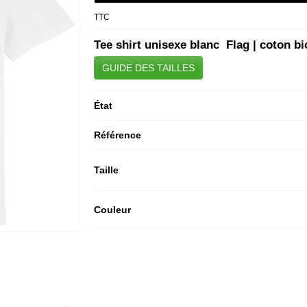
TTC
Tee shirt unisexe blanc Flag | coton bi
GUIDE DES TAILLES
État
Référence
Taille
Couleur