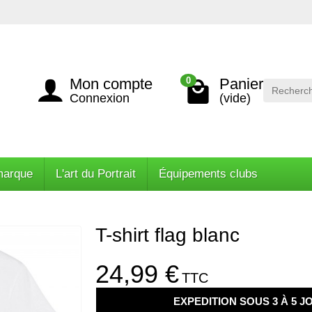
Mon compte
Panier
0
Connexion
(vide)
marque
L'art du Portrait
Équipements clubs
T-shirt flag blanc
24,99 €
TTC
EXPEDITION SOUS 3 À 5 J