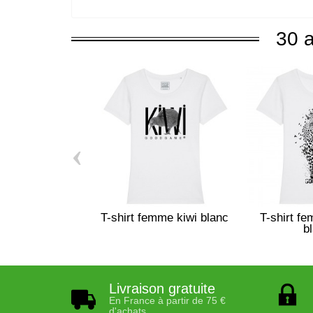
30 a
‹
T-shirt femme kiwi blanc
T-shirt f
b
Livraison gratuite
En France à partir de 75 €
d'achats