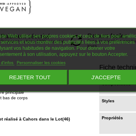
Retours faciles
Paiement sécurisé
ite Web utilise ses propres cookies et ceux de tiers pour amélio
Retours possibles penda
Paiement en ligne 100% sécurisé
services et vous montrer des publicités liées à vos préférences
jours
lysant vos habitudes de navigation. Pour donner votre
sentement à son utilisation, appuyez sur le bouton Accepter.
 d'infos
Personnaliser les cookies
Fiche techn
REJETER TOUT
J'ACCEPTE
Compositions
re principale
t bas de corps
Styles
Propriétés
t réalisé à Cahors dans le Lot(46)