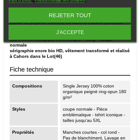
T-shirt iconique unisexe - jusqu'au
5XL
Manches montées
REJETER TOUT
Col en côte 1x1
Bande de propreté intérieur col dans la matière principale
Surpiqûre double large en bas de manches et bas de corps
J'ACCEPTE
Jersey simple
100% coton biologique filé et peigné - 180g -
coupe
normale
sérigraphie encre bio HD, vêtement transformé et réalisé
à Cahors dans le Lot(46)
Fiche technique
Compositions
Single Jersey 100% coton
organique peigné ring-spun 180
g/m²
Styles
coupe normale - Pièce
emblématique - tshirt iconique -
tailles jusqu'au 5XL
Propriétés
Manches courtes - col rond -
Pas de blanchiment, Lavage en