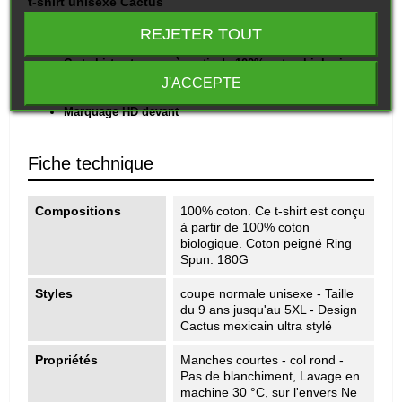
t-shirt unisexe Cactus
REJETER TOUT
T-shirt unisexe -
du 9 ans au 5XL - 180g
Ce
t-
shirt
est
conçu
à
partir
de
100%
coton
biologique.
vêtement transformé à Cahors dans le Lot dans notre
J'ACCEPTE
Atelier
Marquage HD devant
Fiche technique
Compositions
100% coton. Ce t-shirt est conçu
à partir de 100% coton
biologique. Coton peigné Ring
Spun. 180G
Styles
coupe normale unisexe - Taille
du 9 ans jusqu'au 5XL - Design
Cactus mexicain ultra stylé
Propriétés
Manches courtes - col rond -
Pas de blanchiment, Lavage en
machine 30 °C, sur l'envers Ne