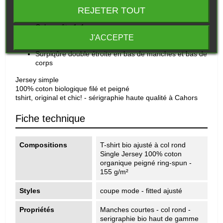
T-shirt bio ajusté à col rond Goodgame
REJETER TOUT
Manches montées
Col en côte 1x1
Bande de propreté intérieur col dans la matière
J'ACCEPTE
principale
Surpiqûre double étroite en bas de manches et bas de
corps
Jersey simple
100% coton biologique filé et peigné
tshirt, original et chic! - sérigraphie haute qualité à Cahors
Fiche technique
Compositions
T-shirt bio ajusté à col rond
Single Jersey 100% coton
organique peigné ring-spun -
155 g/m²
Styles
coupe mode - fitted ajusté
Propriétés
Manches courtes - col rond -
serigraphie bio haut de gamme