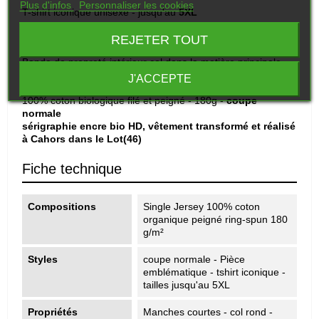
Plus d'infos
Personnaliser les cookies
T-shirt iconique unisexe - jusqu'au
5XL
Manches montées
REJETER TOUT
Col en côte 1x1
Bande de propreté intérieur col dans la matière principale
Surpiqûre double large en bas de manches et bas de corps
J'ACCEPTE
Jersey simple
100% coton biologique filé et peigné - 180g -
coupe
normale
sérigraphie encre bio HD, vêtement transformé et réalisé
à Cahors dans le Lot(46)
Fiche technique
Compositions
Single Jersey 100% coton
organique peigné ring-spun 180
g/m²
Styles
coupe normale - Pièce
emblématique - tshirt iconique -
tailles jusqu'au 5XL
Propriétés
Manches courtes - col rond -