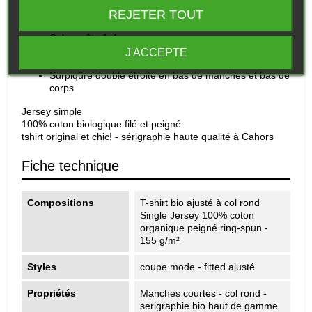
T-shirt bio ajusté à col rond Goodgame
REJETER TOUT
Manches montées
Col en côte 1x1
Bande de propreté intérieur col dans la matière
J'ACCEPTE
principale
Surpiqûre double étroite en bas de manches et bas de
corps
Jersey simple
100% coton biologique filé et peigné
tshirt original et chic! - sérigraphie haute qualité à Cahors
Fiche technique
Compositions
T-shirt bio ajusté à col rond
Single Jersey 100% coton
organique peigné ring-spun -
155 g/m²
Styles
coupe mode - fitted ajusté
Propriétés
Manches courtes - col rond -
serigraphie bio haut de gamme