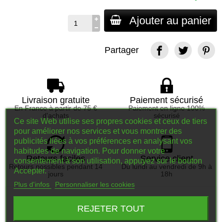
Ajouter au panier
Partager
Livraison gratuite
Paiement sécurisé
En France à partir de 75 €
Paiement en ligne 100%
d'achats
sécurisé
Ce site Web utilise ses propres cookies et ceux de tiers
pour améliorer nos services et vous montrer des
publicités liées à vos préférences en analysant vos
habitudes de navigation. Pour donner votre
Retours faciles
Service client
consentement à son utilisation, appuyez sur le bouton
Retours possibles pendant 14
Du lundi au vendredi de 9h à
Accepter.
jours
18h
Plus d'infos
Personnaliser les cookies
Description
REJETER TOUT