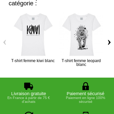
catégorie :
‹
›
T-shirt femme kiwi blanc
T-shirt femme leopard
blanc
Livraison gratuite
Paiement sécurisé
En France à partir de 75 €
Paiement en ligne 100%
d'achats
sécurisé