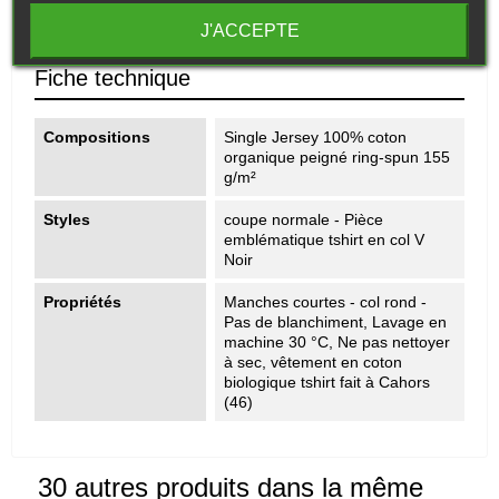
100% coton biologique filé et peigné - 155g - marquage HD
J'ACCEPTE
vêtement bio transformé à Cahors dans le Lot (46)
Fiche technique
Compositions
Single Jersey 100% coton
organique peigné ring-spun 155
g/m²
Styles
coupe normale - Pièce
emblématique tshirt en col V
Noir
Propriétés
Manches courtes - col rond -
Pas de blanchiment, Lavage en
machine 30 °C, Ne pas nettoyer
à sec, vêtement en coton
biologique tshirt fait à Cahors
(46)
30 autres produits dans la même