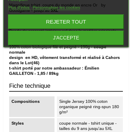
Magnifique tshirt coupe du monde en encre Or by
Plus d'infos
Personnaliser les cookies
Goodgame - jusqu'au
5XL
Manches montées
REJETER TOUT
Col en côte 1x1
Bande de propreté intérieur col dans la matière principale
Surpiqûre double large en bas de manches et bas de corps
J'ACCEPTE
Jersey simple
100% coton biologique filé et peigné - 190g -
coupe
normale
design en HD, vêtement transformé et réalisé à Cahors
dans le Lot(46)
t-shirt porté par notre
ambassadeur : Émilien
GAILLETON - 1,85 / 89kg
Fiche technique
Compositions
Single Jersey 100% coton
organique peigné ring-spun 180
g/m²
Styles
coupe normale - tshirt unique -
tailles du 9 ans jusqu'au 5XL