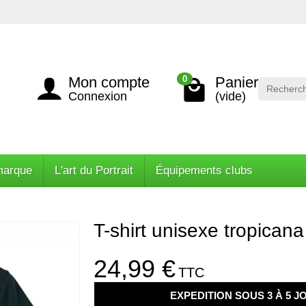
Mon compte
Panier
0
Connexion
(vide)
marque
L'art du Portrait
Équipements clubs
T-shirt unisexe tropicana
24,99 €
TTC
EXPEDITION SOUS 3 À 5 J