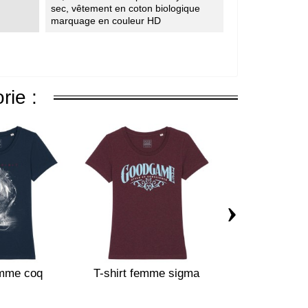
sec, vêtement en coton biologique
marquage en couleur HD
rie :
›
emme coq
T-shirt femme sigma
Sweat rugby 
enfan