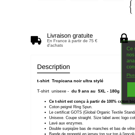
Livraison gratuite
En France à partir de 75 €
d'achats
Ce s
nos 
ana
Description
con
Plus
t-shirt Tropicana noir ultra stylé
T-shirt unisexe -
du 9 ans au 5XL - 180g
Ce
t-
shirt
est
conçu
à
partir
de
100%
coton
bi
Coton
peigné
Ring
Spun.
Le
certificat
GOTS
(Global
Organic
Textile
Stand
Unisexe.
Coupe
straight.
Size
label
avec
logo
co
Lavé
aux
enzymes.
Double
surpiqûre
bas
de
manches
et
bas
de
vêt
Bande
de
propreté
en
jersey
ton
sur
ton
à
l'encol