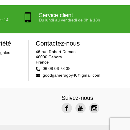
Service client
nt 14
Du lundi au vendredi de 9h à 18h
iété
Contactez-nous
46 rue Robert Dumas
égales
46000 Cahors
e
France
06 08 06 73 38
goodgamerugby46@gmail.com
Suivez-nous