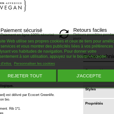
Retours faciles
Paiement sécurisé
Retours possibles penda
Paiement en ligne 100% sécurisé
jours
ite Web utilise ses propres cookies et ceux de tiers pour amélio
services et vous montrer des publicités liées à vos préférences
lysant vos habitudes de navigation. Pour donner votre
Fiche techn
sentement à son utilisation, appuyez sur le bouton Accepter.
 d'infos
Personnaliser les cookies
Compositions
REJETER TOUT
J'ACCEPTE
ologique.
Styles
ard)
est
délivré
par
Ecocert
Greenlife.
ton
bio.
Propriétés
ement.
Rib
1*1.
ure.