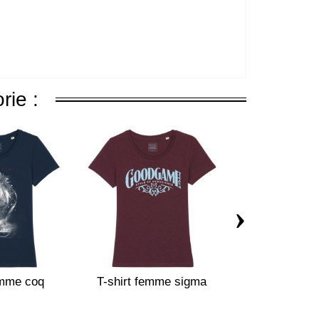
rie :
›
emme coq
T-shirt femme sigma
Sweat rugby 
enfan