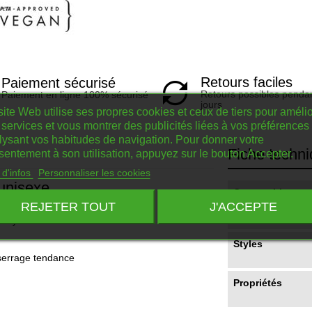
Retours faciles
Paiement sécurisé
Retours possibles penda
Paiement en ligne 100% sécurisé
jours
ite Web utilise ses propres cookies et ceux de tiers pour amélio
services et vous montrer des publicités liées à vos préférences
lysant vos habitudes de navigation. Pour donner votre
Fiche techn
sentement à son utilisation, appuyez sur le bouton Accepter.
 d'infos
Personnaliser les cookies
 unisexe
Compositions
REJETER TOUT
J'ACCEPTE
recyclé
Styles
serrage tendance
Propriétés