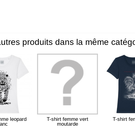
utres produits dans la même catégo
emme leopard
T-shirt femme vert
T-shirt f
lanc
moutarde