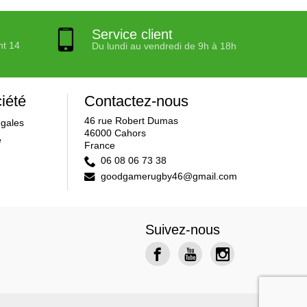
Service client
nt 14
Du lundi au vendredi de 9h à 18h
iété
Contactez-nous
46 rue Robert Dumas
égales
46000 Cahors
e
France
06 08 06 73 38
goodgamerugby46@gmail.com
Suivez-nous