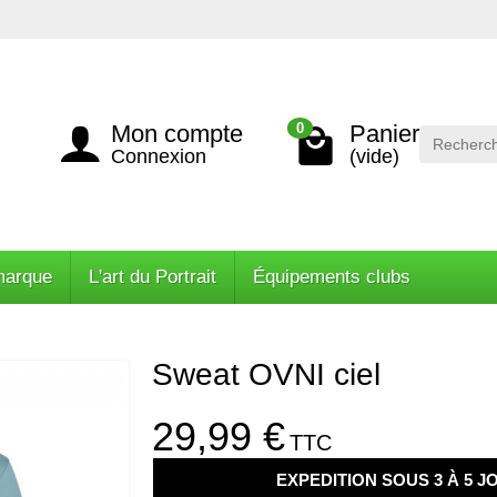
Mon compte
Panier
0
Connexion
(vide)
marque
L'art du Portrait
Équipements clubs
Sweat OVNI ciel
29,99 €
TTC
EXPEDITION SOUS 3 À 5 J