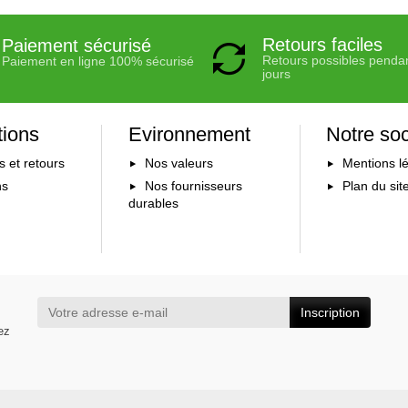
Retours faciles
Paiement sécurisé
Retours possibles penda
Paiement en ligne 100% sécurisé
jours
tions
Evironnement
Notre soc
s et retours
Nos valeurs
Mentions l
ns
Nos fournisseurs
Plan du sit
durables
Inscription
ez