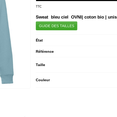
TTC
Sweat bleu ciel OVNI| coton bio | unis
GUIDE DES TAILLES
État
Référence
Taille
Couleur