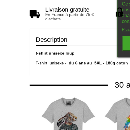
Ce s
Livraison gratuite
nos 
En France à partir de 75 €
ana
d'achats
con
Plus
Description
t-shirt unisexe loup
T-shirt unisexe -
du 6 ans au 5XL - 180g coton
30 a