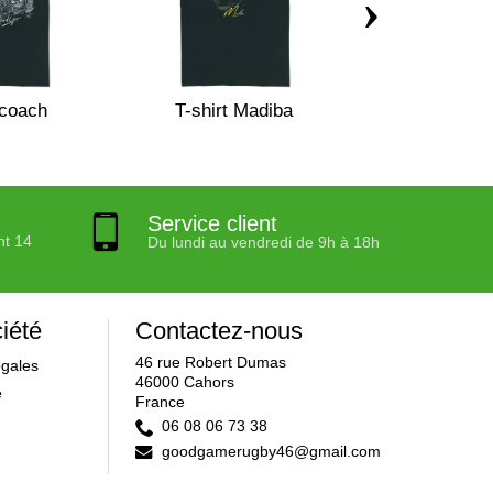
›
 coach
T-shirt Madiba
T-shirt money
Service client
nt 14
Du lundi au vendredi de 9h à 18h
iété
Contactez-nous
46 rue Robert Dumas
égales
46000 Cahors
e
France
06 08 06 73 38
goodgamerugby46@gmail.com