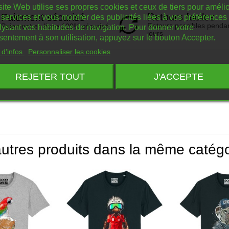
ite Web utilise ses propres cookies et ceux de tiers pour amélio
Retours faciles
Paiement sécurisé
services et vous montrer des publicités liées à vos préférences
Retours possibles penda
Paiement en ligne 100% sécurisé
lysant vos habitudes de navigation. Pour donner votre
jours
sentement à son utilisation, appuyez sur le bouton Accepter.
 d'infos
Personnaliser les cookies
REJETER TOUT
J'ACCEPTE
utres produits dans la même catégo