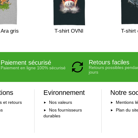
 Ara gris
T-shirt OVNI
T-shirt
Retours faciles
Paiement sécurisé
Retours possibles penda
Paiement en ligne 100% sécurisé
jours
tions
Evironnement
Notre soc
s et retours
Nos valeurs
Mentions l
ns
Nos fournisseurs
Plan du sit
durables