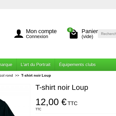
Mon compte
Panier
0
Connexion
(vide)
marque
L'art du Portrait
Équipements clubs
col rond
T-shirt noir Loup
T-shirt noir Loup
12,00 €
TTC
TTC