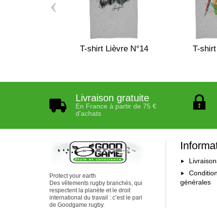
‹
T-shirt Lièvre N°14
T-shirt
Livraison gratuite
En France à partir de 75 €
d'achats
Informa
Livraison
Conditio
Protect your earth
générales
Des vêtements rugby branchés, qui
respectent la planète et le droit
international du travail : c’est le pari
de Goodgame rugby.