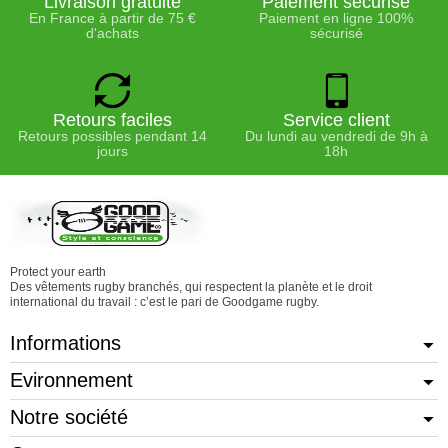
Livraison gratuite
Paiement sécurisé
En France à partir de 75 €
Paiement en ligne 100%
d'achats
sécurisé
Retours faciles
Service client
Retours possibles pendant 14
Du lundi au vendredi de 9h à
jours
18h
Protect your earth
Des vêtements rugby branchés, qui respectent la planète et le droit
international du travail : c’est le pari de Goodgame rugby.
Informations
Evironnement
Notre société