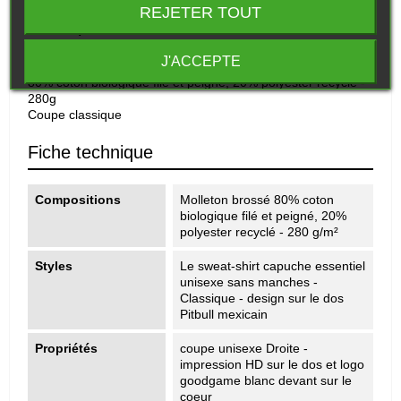
REJETER TOUT
Description
J'ACCEPTE
Molleton brossé
80% coton biologique filé et peigné, 20% polyester recyclé -
280g
Coupe classique
Fiche technique
Compositions
Molleton brossé 80% coton
biologique filé et peigné, 20%
polyester recyclé - 280 g/m²
Styles
Le sweat-shirt capuche essentiel
unisexe sans manches -
Classique - design sur le dos
Pitbull mexicain
Propriétés
coupe unisexe Droite -
impression HD sur le dos et logo
goodgame blanc devant sur le
coeur