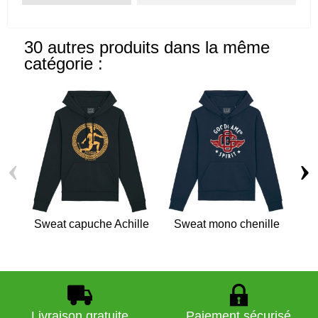
30 autres produits dans la même
catégorie :
‹
›
Sweat capuche Achille
Sweat mono chenille
Sw
Livraison gratuite
Paiement sécurisé