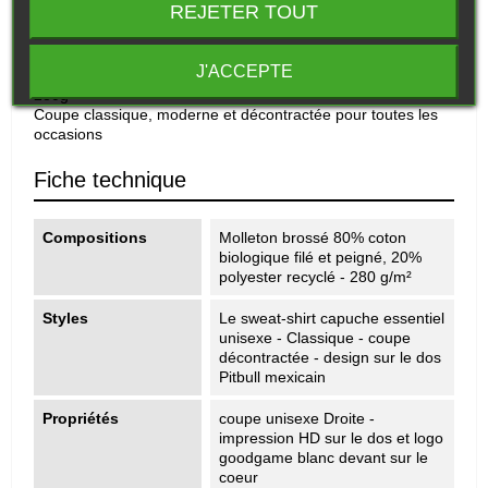
Description
REJETER TOUT
Molleton brossé
J'ACCEPTE
80% coton biologique filé et peigné, 20% polyester recyclé -
280g
Coupe classique, moderne et décontractée pour toutes les
occasions
Fiche technique
Compositions
Molleton brossé 80% coton
biologique filé et peigné, 20%
polyester recyclé - 280 g/m²
Styles
Le sweat-shirt capuche essentiel
unisexe - Classique - coupe
décontractée - design sur le dos
Pitbull mexicain
Propriétés
coupe unisexe Droite -
impression HD sur le dos et logo
goodgame blanc devant sur le
coeur