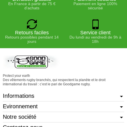
En France à partir de 75 €
Paiement en ligne 100%
d'achats
sécurisé
Retours faciles
Service client
Retours possibles pendant 14
Du lundi au vendredi de 9h à
jours
18h
Protect your earth
Des vêtements rugby branchés, qui respectent la planète et le droit
international du travail : c’est le pari de Goodgame rugby.
Informations
Evironnement
Notre société