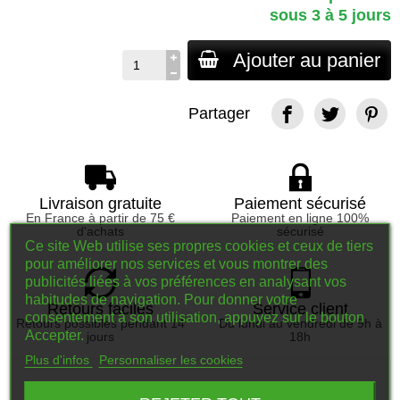
sous 3 à 5 jours
Ajouter au panier
Partager
Livraison gratuite
Paiement sécurisé
En France à partir de 75 €
Paiement en ligne 100%
d'achats
sécurisé
Ce site Web utilise ses propres cookies et ceux de tiers
pour améliorer nos services et vous montrer des
publicités liées à vos préférences en analysant vos
habitudes de navigation. Pour donner votre
Retours faciles
Service client
consentement à son utilisation, appuyez sur le bouton
Retours possibles pendant 14
Du lundi au vendredi de 9h à
Accepter.
jours
18h
Plus d'infos
Personnaliser les cookies
Description