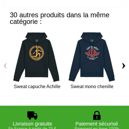
30 autres produits dans la même
catégorie :
‹
›
Sweat capuche Achille
Sweat mono chenille
Sw
Livraison gratuite
Paiement sécurisé
En France à partir de 75 €
Paiement en ligne 100%