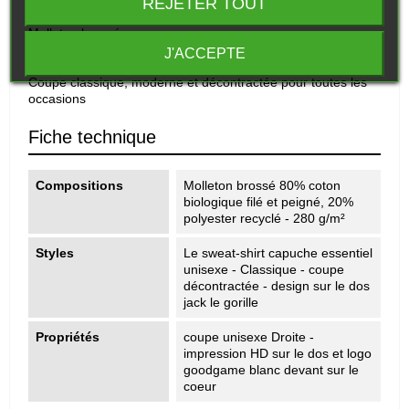
REJETER TOUT
Molleton brossé
80% coton biologique filé et peigné, 20% polyester recyclé -
J'ACCEPTE
280g
Coupe classique, moderne et décontractée pour toutes les
occasions
Fiche technique
Compositions
Molleton brossé 80% coton
biologique filé et peigné, 20%
polyester recyclé - 280 g/m²
Styles
Le sweat-shirt capuche essentiel
unisexe - Classique - coupe
décontractée - design sur le dos
jack le gorille
Propriétés
coupe unisexe Droite -
impression HD sur le dos et logo
goodgame blanc devant sur le
coeur