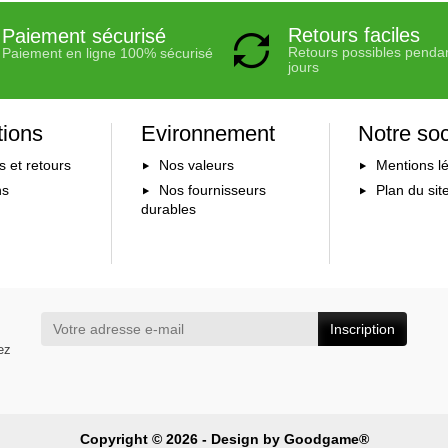
Retours faciles
Paiement sécurisé
Retours possibles penda
Paiement en ligne 100% sécurisé
jours
tions
Evironnement
Notre soc
s et retours
Nos valeurs
Mentions l
ns
Nos fournisseurs
Plan du sit
durables
Inscription
ez
Copyright © 2026 - Design by
Goodgame®