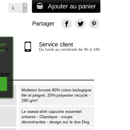
Ajouter au panier
Partager
Service client
rer
nt 14
Du lundi au vendredi de 9h à 18h
 en
ique
Molleton brossé 80% coton biologique
filé et peigné, 20% polyester recyclé -
280 g/m²
Le sweat-shirt capuche essentiel
unisexe - Classique - coupe
décontractée - design sur le dos Dog