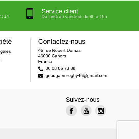
Service client
nt 14
Du lundi au vendredi de 9h à 18h
iété
Contactez-nous
46 rue Robert Dumas
égales
46000 Cahors
e
France
06 08 06 73 38
goodgamerugby46@gmail.com
Suivez-nous