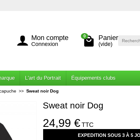
Mon compte
Panier
0
Connexion
(vide)
marque
L'art du Portrait
Équipements clubs
 capuche
Sweat noir Dog
Sweat noir Dog
24,99 €
TTC
EXPEDITION SOUS 3 À 5 J