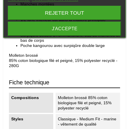
Manches montées
Capuche doublée en jersey
REJETER TOUT
Bande de propreté intérieur col en jersey
1/2 lune intérieur col dans la matière principale
Surpiqûre simple à l'encolure
J'ACCEPTE
Côte 1x1 au bas de manches et bas de corps
Surpiqûre double à l'emmanchure, bas de manches et
bas de corps
Poche kangourou avec surpiqûre double large
Molleton brossé
85% coton biologique filé et peigné, 15% polyester recyclé -
280G
Fiche technique
Compositions
Molleton brossé 85% coton
biologique filé et peigné, 15%
polyester recyclé
Styles
Classique - Medium Fit - marine
- vêtement de qualité