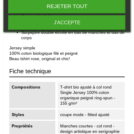
T-shirt bio ajusté à col rond Goodgame
REJETER TOUT
Manches montées
Col en côte 1x1
Bande de propreté intérieur col dans la matière
J'ACCEPTE
principale
Surpiqûre double étroite en bas de manches et bas de
corps
Jersey simple
100% coton biologique filé et peigné
Beau tshirt rose, original et chic!
Fiche technique
Compositions
T-shirt bio ajusté à col rond
Single Jersey 100% coton
organique peigné ring-spun -
155 g/m²
Styles
coupe mode - fitted ajusté
Propriétés
Manches courtes - col rond -
design artistique en serigraphie