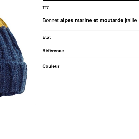
TTC
Bonnet
alpes marine et moutarde
|taill
État
Référence
Couleur