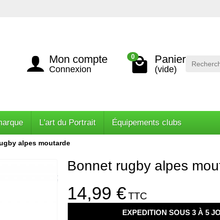
Mon compte
Panier
0
Connexion
(vide)
marque
L'art du Portrait
Équipements clubs
ugby alpes moutarde
Bonnet rugby alpes mou
14,99 €
TTC
EXPEDITION SOUS 3 À 5 J