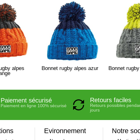
ugby alpes
Bonnet rugby alpes azur
Bonnet rugby 
ange
Retours faciles
Paiement sécurisé
Retours possibles penda
Paiement en ligne 100% sécurisé
jours
tions
Evironnement
Notre soc