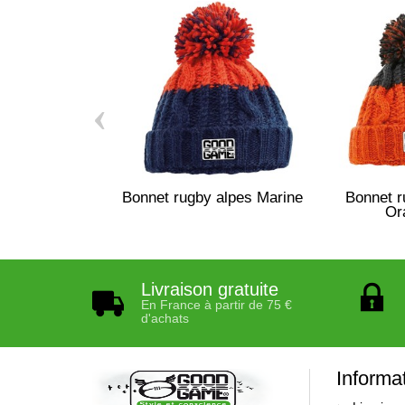
‹
Bonnet rugby alpes Marine
Bonnet r
Or
Livraison gratuite
En France à partir de 75 €
d'achats
Informa