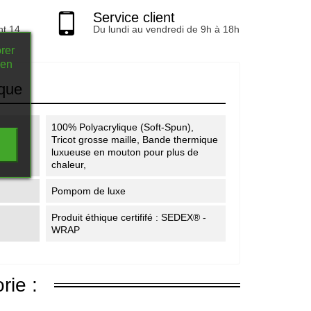
Service client
nt 14
Du lundi au vendredi de 9h à 18h
rer
 en
ique
100% Polyacrylique (Soft-Spun),
Tricot grosse maille, Bande thermique
luxueuse en mouton pour plus de
chaleur,
Pompom de luxe
Produit éthique certififé : SEDEX® -
WRAP
rie :