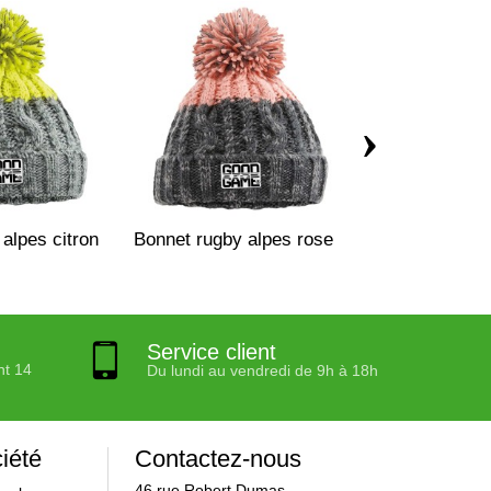
›
alpes citron
Bonnet rugby alpes rose
Bonnet racing
Service client
nt 14
Du lundi au vendredi de 9h à 18h
iété
Contactez-nous
46 rue Robert Dumas