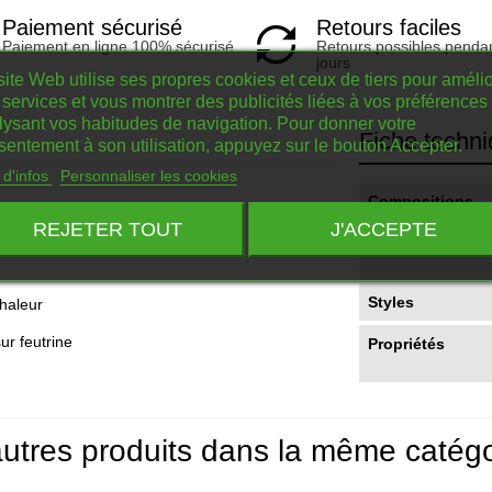
Retours faciles
Paiement sécurisé
Retours possibles penda
Paiement en ligne 100% sécurisé
jours
ite Web utilise ses propres cookies et ceux de tiers pour amélio
services et vous montrer des publicités liées à vos préférences
lysant vos habitudes de navigation. Pour donner votre
Fiche techn
sentement à son utilisation, appuyez sur le bouton Accepter.
 d'infos
Personnaliser les cookies
Compositions
REJETER TOUT
J'ACCEPTE
Styles
haleur
r feutrine
Propriétés
utres produits dans la même catégo