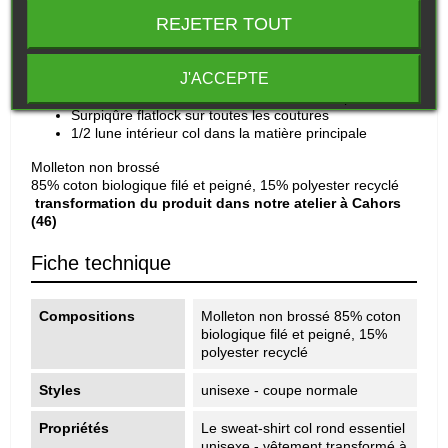
REJETER TOUT
Coupe normale
Manches montées
Col en côte 1x1 avec surpiqûre simple
J'ACCEPTE
Bande de propreté intérieur col en chevron
Côte 1x1 au bas de manches et bas de corps
Surpiqûre flatlock sur toutes les coutures
1/2 lune intérieur col dans la matière principale
Molleton non brossé
85% coton biologique filé et peigné, 15% polyester recyclé
transformation du produit dans notre atelier à Cahors
(46)
Fiche technique
Compositions
Molleton non brossé 85% coton
biologique filé et peigné, 15%
polyester recyclé
Styles
unisexe - coupe normale
Propriétés
Le sweat-shirt col rond essentiel
unisexe - vêtement transformé à