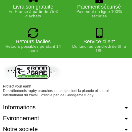
Livraison gratuite
Paiement sécurisé
En France à partir de 75 €
Paiement en ligne 100%
d'achats
sécurisé
Retours faciles
Service client
Retours possibles pendant 14
Du lundi au vendredi de 9h à
jours
18h
Protect your earth
Des vêtements rugby branchés, qui respectent la planète et le droit
international du travail : c’est le pari de Goodgame rugby.
Informations
Evironnement
Notre société