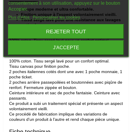
consentement à son utilisation, appuyez sur le bouton
Accepter.
Coupe moderne et ultra confortable.
Finition unique à l'aspect volontairement vieilli.
Plus d'infos
Personnaliser les cookies
Tissu sergé lavé pour une résistance aux lavages
optimale.
REJETER TOUT
Composition
100% coton. Tissu sergé lavé pour un confort optimal
Grammage
J'ACCEPTE
200 g/m²
100% coton. Tissu sergé lavé pour un confort optimal.
Tissu canvas pour finition poche.
2 poches italiennes cotés dont une avec 1 poche monnaie, 1
poche ticket.
2 poches arrière passepoilées et boutonnées avec piqûre de
renfort. Fermeture zippée et bouton.
Ceinture intérieure et sac de poche fantaisie. Ceinture avec
passants.
Ce produit a subi un traitement spécial et présente un aspect
volontairement vieilli.
Ce procédé de fabrication implique des variations de
couleurs d'un produit à l'autre et rend chaque pièce unique.
Fiche technique