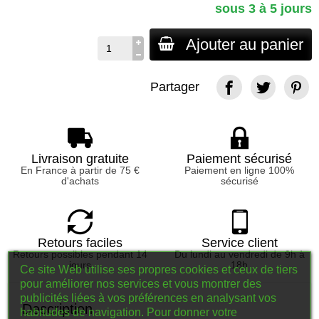
sous 3 à 5 jours
Ajouter au panier
Partager
Livraison gratuite
Paiement sécurisé
En France à partir de 75 €
Paiement en ligne 100%
d'achats
sécurisé
Retours faciles
Service client
Retours possibles pendant 14
Du lundi au vendredi de 9h à
jours
18h
Ce site Web utilise ses propres cookies et ceux de tiers
pour améliorer nos services et vous montrer des
publicités liées à vos préférences en analysant vos
Description
habitudes de navigation. Pour donner votre