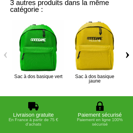
3 autres produits dans la même
catégorie :
‹
›
Sac à dos basique vert
Sac à dos basique
Sa
jaune
Livraison gratuite
Paiement sécurisé
En France à partir de 75 €
Paiement en ligne 100%
d'achats
sécurisé