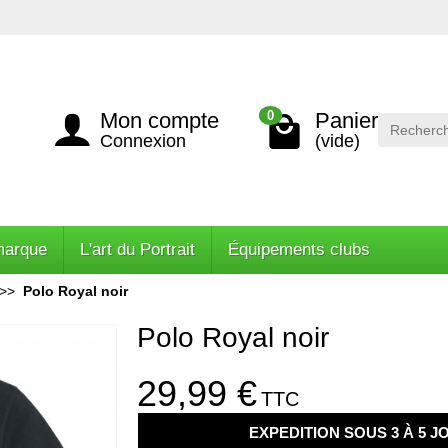
Mon compte
Panier
0
Connexion
(vide)
marque
L'art du Portrait
Équipements clubs
Polo Royal noir
Polo Royal noir
29,99 €
TTC
EXPEDITION SOUS 3 À 5 J