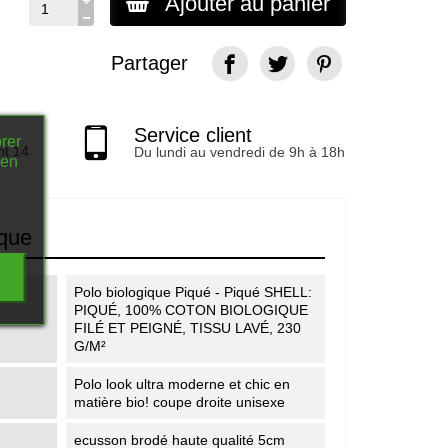
Ajouter au panier
Partager
Service client
rer
nt 14
Du lundi au vendredi de 9h à 18h
 en
ique
Polo biologique Piqué - Piqué SHELL:
PIQUÉ, 100% COTON BIOLOGIQUE
FILÉ ET PEIGNÉ, TISSU LAVÉ, 230
G/M²
Polo look ultra moderne et chic en
matière bio! coupe droite unisexe
ecusson brodé haute qualité 5cm