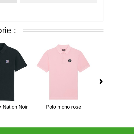
rie :
›
 Nation Noir
Polo mono rose
Polo mono m