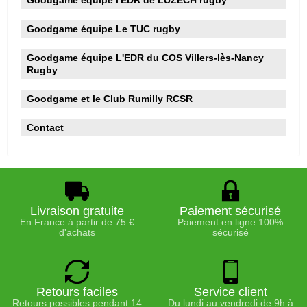
Goodgame équipe l'EDR de LUZECH rugby
Goodgame équipe Le TUC rugby
Goodgame équipe L'EDR du COS Villers-lès-Nancy
Rugby
Goodgame et le Club Rumilly RCSR
Contact
Livraison gratuite
Paiement sécurisé
En France à partir de 75 €
Paiement en ligne 100%
d'achats
sécurisé
Retours faciles
Service client
Retours possibles pendant 14
Du lundi au vendredi de 9h à